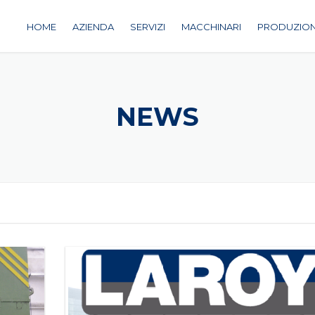
HOME
AZIENDA
SERVIZI
MACCHINARI
PRODUZIO
STAMPAGGIO TRADIZIONALE
PRESSE MECCANICHE
STAMPAGGIO AUTOMATICO
PRESSE OLEODINAMICHE
NEWS
TAGLIO LASER 2D-3D
TAGLIO LASER
SALDATURE ROBOTIZZATE
ROBOT DI SALDATURA
CONSULENZA TECNICA
ALTRI MACCHINARI
REPARTO ATTREZZERIA
MONTAGGIO MOVIMENTAZI
REPARTO CONTROLLO