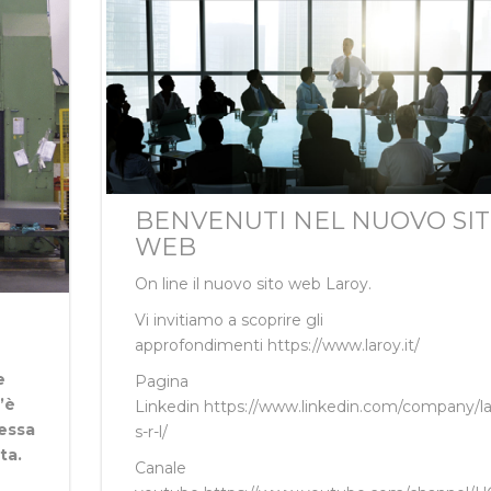
QUALITÀ
BENVENUTI NEL NUOVO SI
WEB
On line il nuovo sito web Laroy.
Vi invitiamo a scoprire gli
approfondimenti
https://www.laroy.it/
e
Pagina
’è
Linkedin
https://www.linkedin.com/company/la
essa
s-r-l/
ta.
Canale