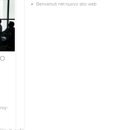
Benvenuti nel nuovo sito web
TO
roy-