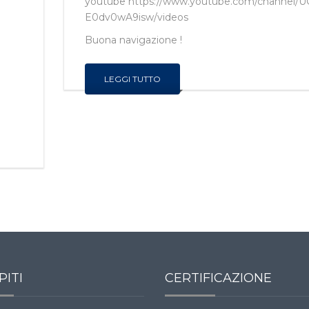
youtube
https://www.youtube.com/channel/
E0dv0wA9isw/videos
Buona navigazione !
LEGGI TUTTO
PITI
CERTIFICAZIONE